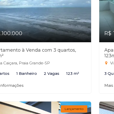
1.100.000
R$ 
tamento à Venda com 3 quartos,
Apa
m²
123
la Caiçara, Praia Grande-SP
Vi
artos
1 Banheiro
2 Vagas
123 m²
3 Qu
 informações
Mais
Lançamento