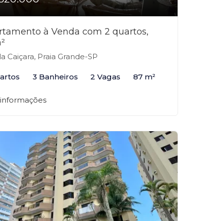
rtamento à Venda com 2 quartos,
²
la Caiçara, Praia Grande-SP
artos
3 Banheiros
2 Vagas
87 m²
 informações