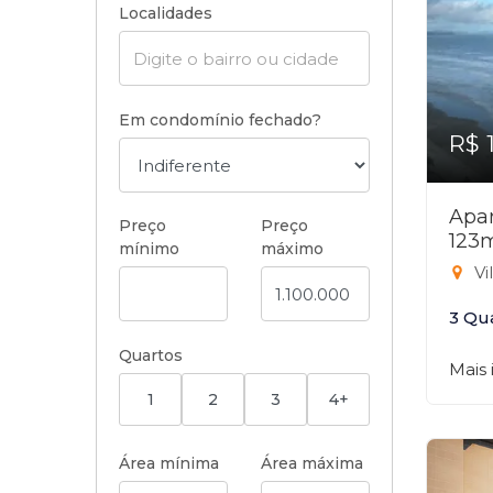
Localidades
Em condomínio fechado?
R$ 
Apar
Preço
Preço
123
mínimo
máximo
Vi
3 Qu
Quartos
Mais
1
2
3
4+
Área mínima
Área máxima