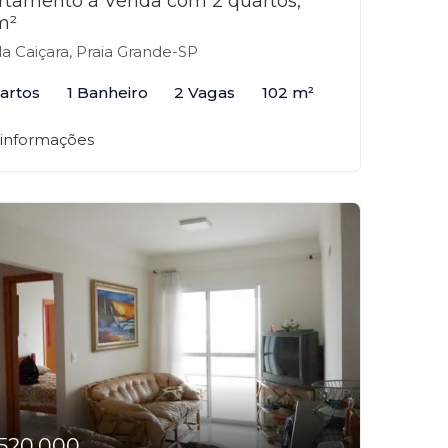
rtamento à Venda com 2 quartos,
m²
la Caiçara, Praia Grande-SP
artos
1 Banheiro
2 Vagas
102 m²
 informações
520.000