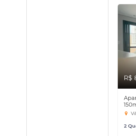
R$ 
Apar
150
Vi
2 Qu