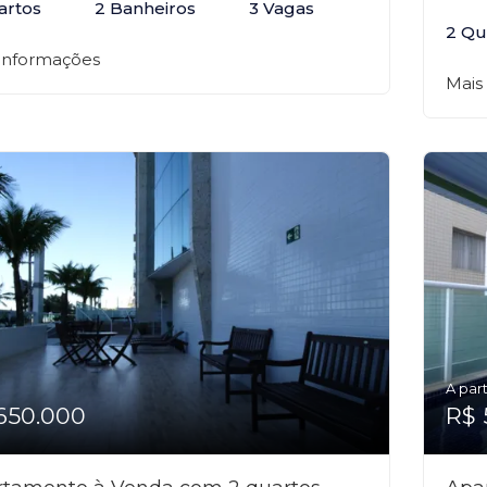
artos
2 Banheiros
3 Vagas
2 Qu
 informações
Mais
A part
650.000
R$ 