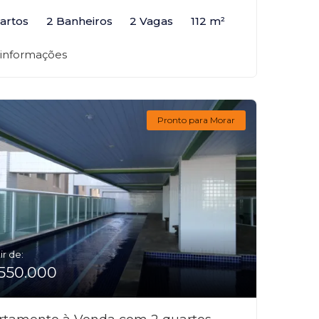
artos
2 Banheiros
2 Vagas
112 m²
 informações
Pronto para Morar
ir de:
550.000