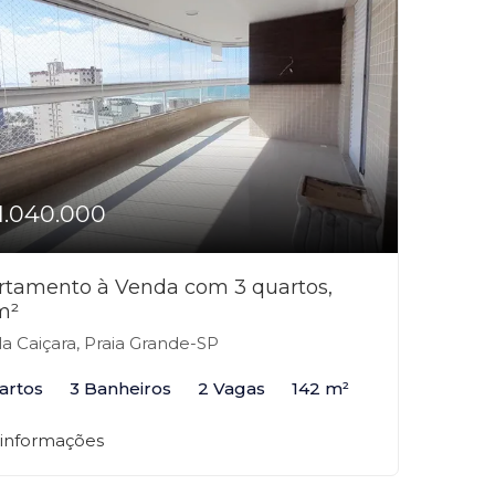
1.040.000
rtamento à Venda com 3 quartos,
m²
la Caiçara, Praia Grande-SP
artos
3 Banheiros
2 Vagas
142 m²
 informações