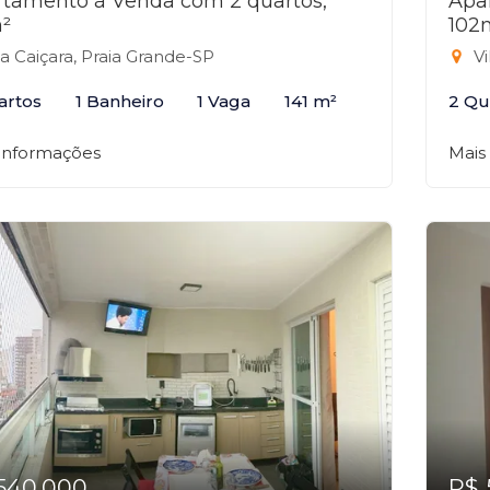
tamento à Venda com 2 quartos,
Apa
²
102
la Caiçara, Praia Grande-SP
Vi
artos
1 Banheiro
1 Vaga
141 m²
2 Qu
 informações
Mais
540.000
R$ 