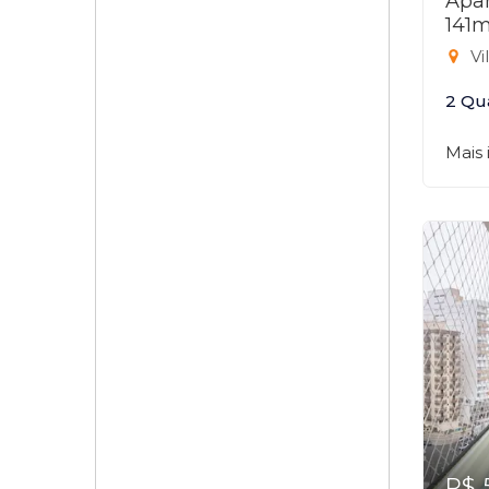
Apar
141m
Vi
2 Qu
Mais
R$ 