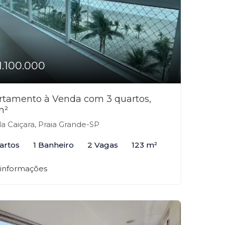
1.100.000
rtamento à Venda com 3 quartos,
m²
la Caiçara, Praia Grande-SP
artos
1 Banheiro
2 Vagas
123 m²
 informações