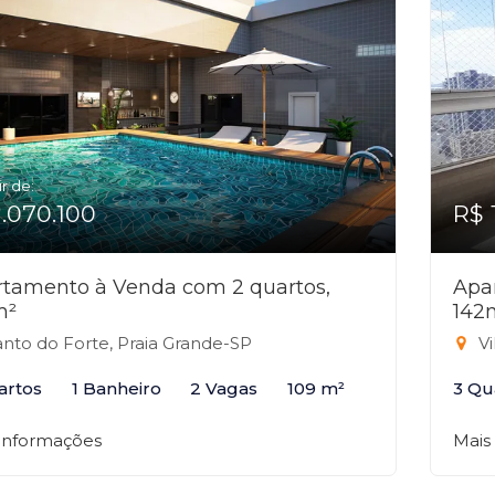
ir de:
1.070.100
R$ 
tamento à Venda com 2 quartos,
Apa
m²
142
nto do Forte, Praia Grande-SP
Vi
artos
1 Banheiro
2 Vagas
109 m²
3 Qu
 informações
Mais