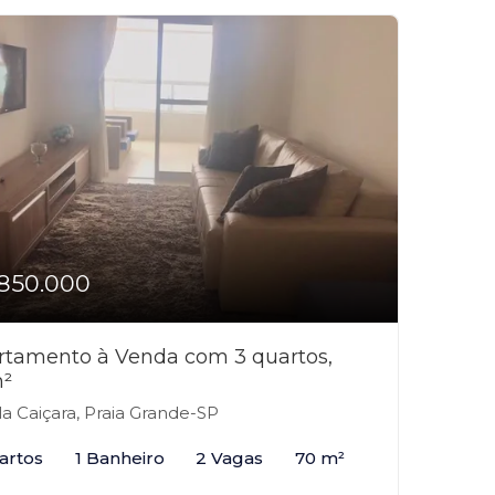
850.000
rtamento à Venda com 3 quartos,
²
la Caiçara, Praia Grande-SP
artos
1 Banheiro
2 Vagas
70 m²