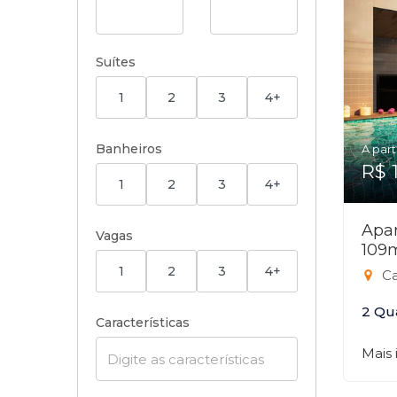
Suítes
1
2
3
4+
Banheiros
A part
R$ 
1
2
3
4+
Apar
Vagas
109
1
2
3
4+
Ca
2 Qu
Características
Mais