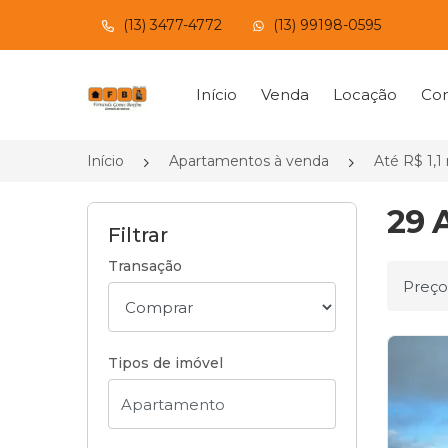
(13) 3477-4772
(13) 99198-0595
Página inicial
Início
Venda
Locação
Con
Início
Apartamentos à venda
Até R$ 1,1
29 
Filtrar
Transação
Ordena
Tipos de imóvel