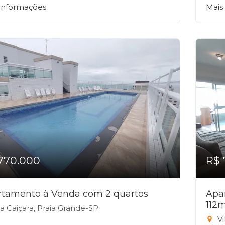
 informações
Mais
770.000
R$ 
rtamento à Venda com 2 quartos
Apa
112
la Caiçara, Praia Grande-SP
Vi