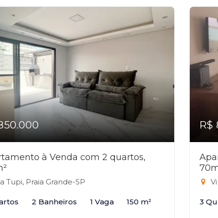
850.000
R$ 
tamento à Venda com 2 quartos,
Apa
m²
70m
la Tupi, Praia Grande-SP
Vi
artos
2 Banheiros
1 Vaga
150 m²
3 Qu