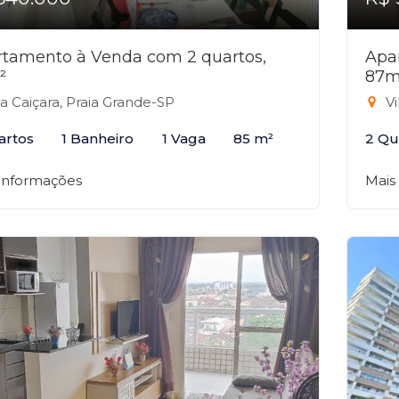
tamento à Venda com 2 quartos,
Apa
²
87m
la Caiçara, Praia Grande-SP
Vi
artos
1 Banheiro
1 Vaga
85 m²
2 Qu
 informações
Mais