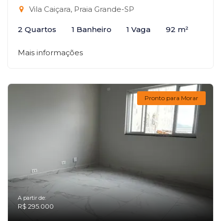
Vila Caiçara, Praia Grande-SP
2 Quartos
1 Banheiro
1 Vaga
92 m²
Mais informações
Pronto para Morar
A partir de:
R$ 295.000