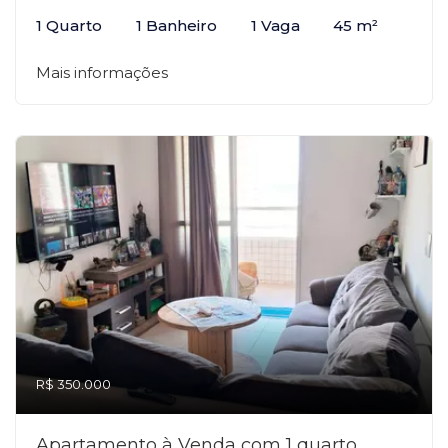
1 Quarto
1 Banheiro
1 Vaga
45 m²
Mais informações
R$ 350.000
Apartamento à Venda com 1 quarto,