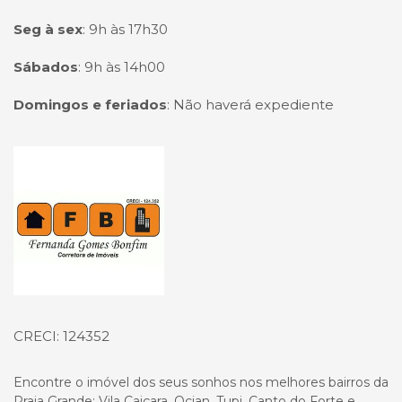
Seg à sex
:
9h às 17h30
Sábados
:
9h às 14h00
Domingos e feriados
:
Não haverá expediente
Página inicial
CRECI: 124352
Encontre o imóvel dos seus sonhos nos melhores bairros da
Praia Grande: Vila Caiçara, Ocian, Tupi, Canto do Forte e