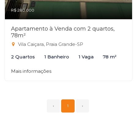
R$ 280.000
Apartamento à Venda com 2 quartos,
78m²
Vila Caiçara, Praia Grande-SP
2 Quartos
1 Banheiro
1 Vaga
78 m²
Mais informações
‹
1
›