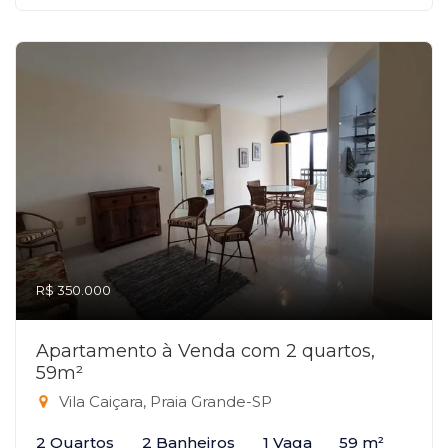
R$ 350.000
Apartamento à Venda com 2 quartos,
59m²
Vila Caiçara, Praia Grande-SP
2 Quartos
2 Banheiros
1 Vaga
59 m²