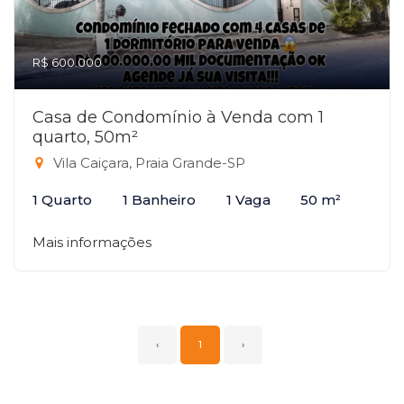
R$ 600.000
Casa de Condomínio à Venda com 1
quarto, 50m²
Vila Caiçara, Praia Grande-SP
1 Quarto
1 Banheiro
1 Vaga
50 m²
Mais informações
‹
1
›