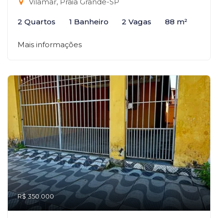
Vilamar, Praia Grande-SP
2 Quartos
1 Banheiro
2 Vagas
88 m²
Mais informações
R$ 350.000