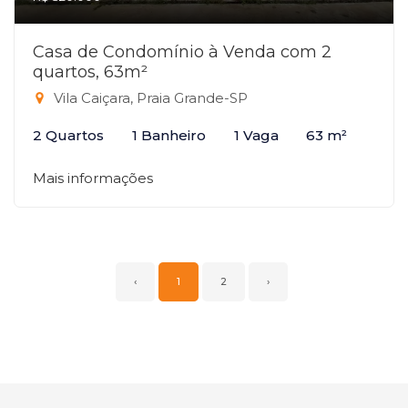
Casa de Condomínio à Venda com 2
quartos, 63m²
Vila Caiçara, Praia Grande-SP
2 Quartos
1 Banheiro
1 Vaga
63 m²
Mais informações
‹
1
2
›