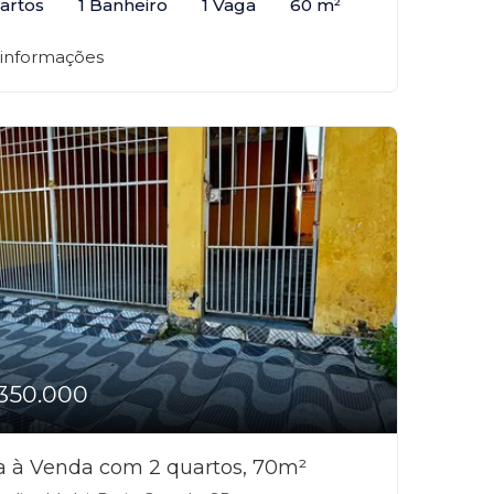
artos
1 Banheiro
1 Vaga
60 m²
 informações
350.000
a à Venda com 2 quartos, 70m²