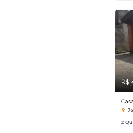
R$ 
Casa
Ja
2 Qu