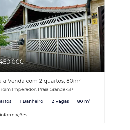
450.000
a à Venda com 2 quartos, 80m²
rdim Imperador, Praia Grande-SP
artos
1 Banheiro
2 Vagas
80 m²
 informações