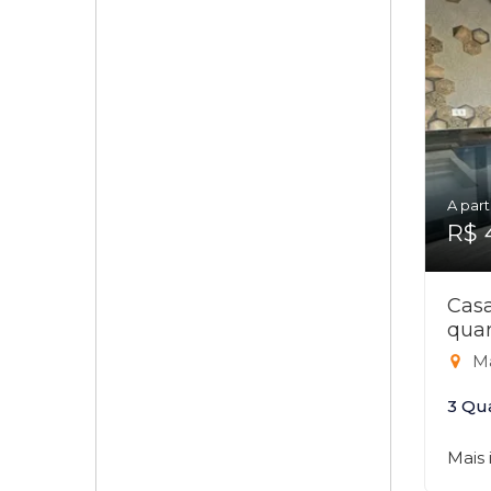
A part
R$ 
Cas
quar
Ma
3 Qu
Mais