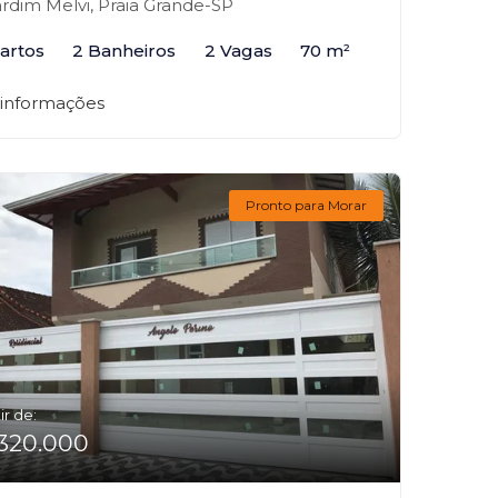
rdim Melvi, Praia Grande-SP
artos
2 Banheiros
2 Vagas
70 m²
 informações
Pronto para Morar
ir de:
320.000