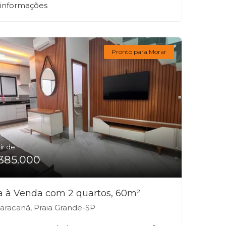
 informações
Pronto para Morar
ir de:
385.000
a à Venda com 2 quartos, 60m²
racanã, Praia Grande-SP