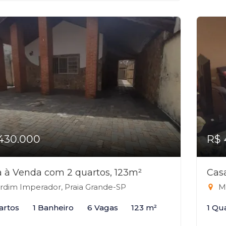
430.000
R$ 
 à Venda com 2 quartos, 123m²
Cas
rdim Imperador, Praia Grande-SP
Ma
artos
1 Banheiro
6 Vagas
123 m²
1 Qu