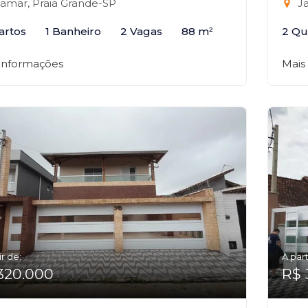
lamar, Praia Grande-SP
Ja
artos
1 Banheiro
2 Vagas
88 m²
2 Qu
 informações
Mais
ir de:
A part
320.000
R$ 