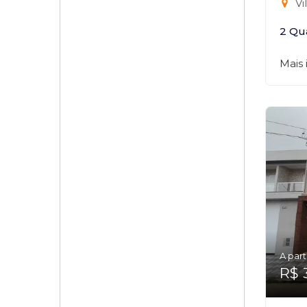
Vi
2 Qu
Mais
A part
R$ 