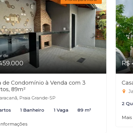
ir de:
459.000
R$ 
a de Condomínio à Venda com 3
Cas
tos, 89m²
Ja
racanã, Praia Grande-SP
2 Qu
artos
1 Banheiro
1 Vaga
89 m²
Mais
 informações