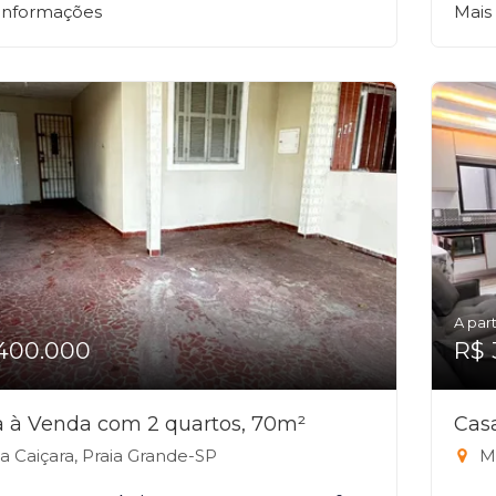
 informações
Mais
A part
400.000
R$ 
 à Venda com 2 quartos, 70m²
Cas
la Caiçara, Praia Grande-SP
Ma