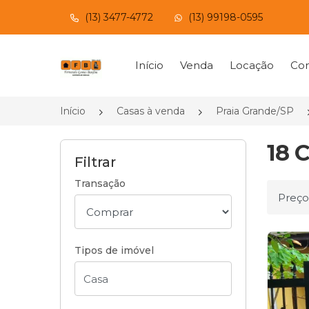
(13) 3477-4772
(13) 99198-0595
Página inicial
Início
Venda
Locação
Con
Início
Casas à venda
Praia Grande/SP
18 
Filtrar
Transação
Ordena
Tipos de imóvel