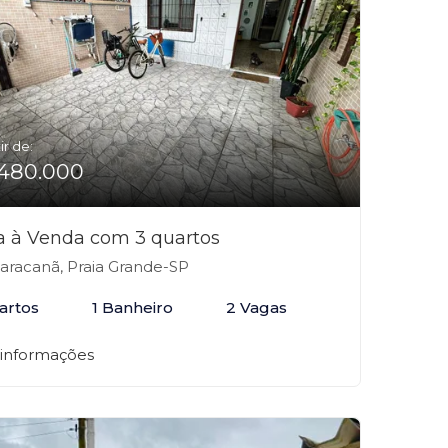
ir de:
480.000
a à Venda com 3 quartos
racanã, Praia Grande-SP
artos
1 Banheiro
2 Vagas
 informações