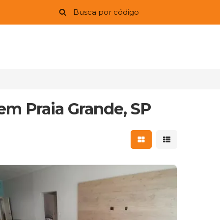
 em Praia Grande, SP
Mostrar resultados 
Mostrar result