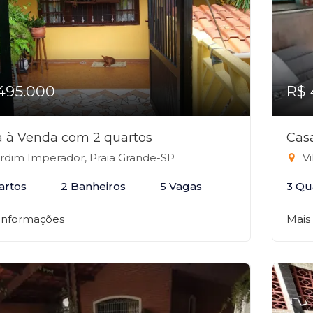
495.000
R$ 
 à Venda com 2 quartos
Cas
rdim Imperador, Praia Grande-SP
Vi
artos
2 Banheiros
5 Vagas
3 Qu
 informações
Mais