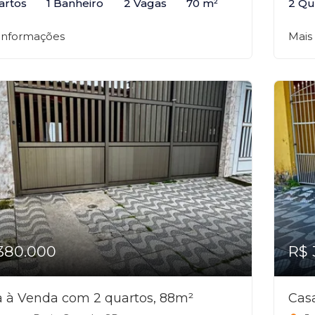
artos
1 Banheiro
2 Vagas
70 m²
2 Qu
 informações
Mais
380.000
R$ 
 à Venda com 2 quartos, 88m²
Cas