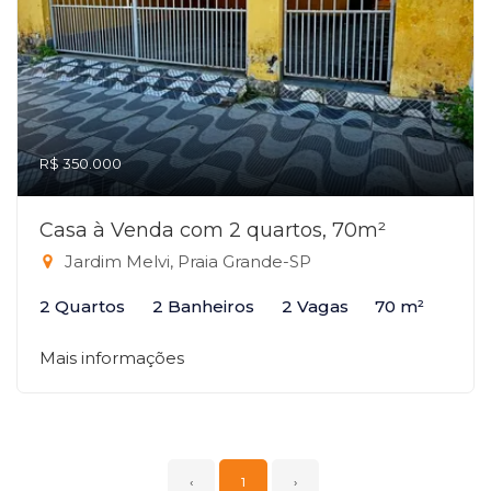
R$ 350.000
Casa à Venda com 2 quartos, 70m²
Jardim Melvi, Praia Grande-SP
2 Quartos
2 Banheiros
2 Vagas
70 m²
Mais informações
‹
1
›