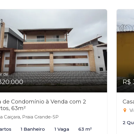
ir de:
320.000
R$ 
a de Condomínio à Venda com 2
Cas
tos, 63m²
Vi
la Caiçara, Praia Grande-SP
2 Qu
artos
1 Banheiro
1 Vaga
63 m²