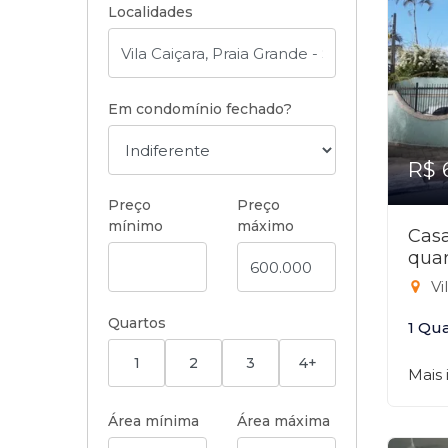
Localidades
Em condomínio fechado?
R$ 
Preço
Preço
mínimo
máximo
Cas
quar
Vi
Quartos
1 Qu
1
2
3
4+
Mais
Área mínima
Área máxima