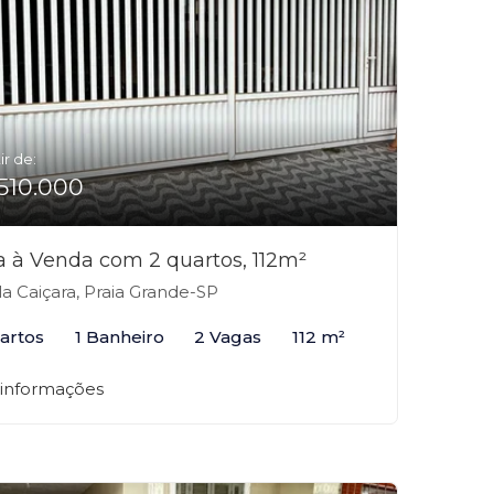
ir de:
510.000
a à Venda com 2 quartos, 112m²
la Caiçara, Praia Grande-SP
artos
1 Banheiro
2 Vagas
112 m²
 informações