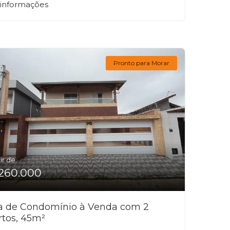
 informações
Pronto para Morar
ir de:
260.000
a de Condomínio à Venda com 2
rtos, 45m²