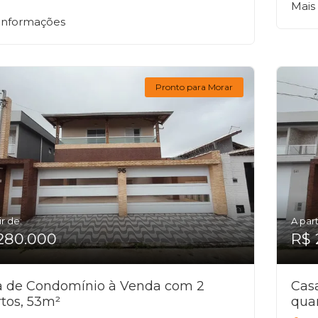
Mais
 informações
Pronto para Morar
ir de:
A part
280.000
R$ 
a de Condomínio à Venda com 2
Cas
tos, 53m²
qua