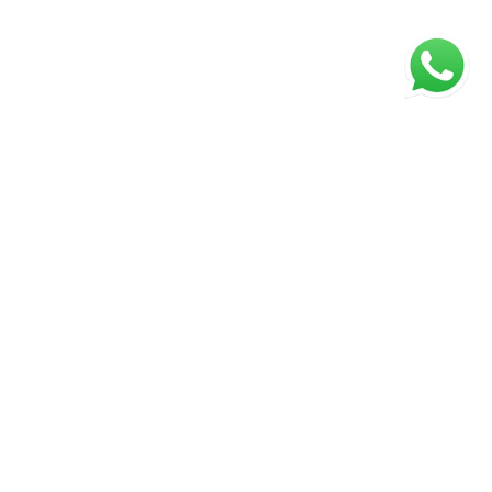
Página inicial
RECI: 124352