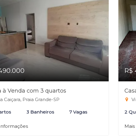
490.000
R$ 
 à Venda com 3 quartos
Cas
la Caiçara, Praia Grande-SP
Vi
artos
3 Banheiros
7 Vagas
2 Qu
 informações
Mais