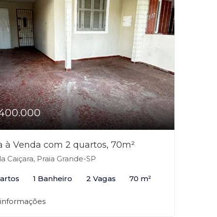
400.000
a à Venda com 2 quartos, 70m²
la Caiçara, Praia Grande-SP
artos
1 Banheiro
2 Vagas
70 m²
 informações