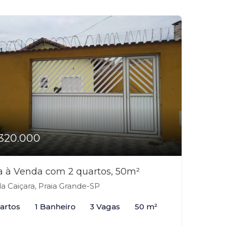
320.000
a à Venda com 2 quartos, 50m²
la Caiçara, Praia Grande-SP
artos
1 Banheiro
3 Vagas
50 m²