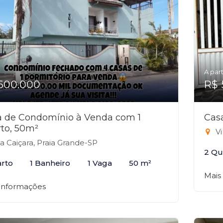
A part
600.000
R$ 
a de Condomínio à Venda com 1
Cas
to, 50m²
Vi
la Caiçara, Praia Grande-SP
2 Qu
arto
1 Banheiro
1 Vaga
50 m²
Mais
 informações