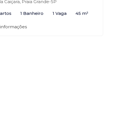
la Caiçara, Praia Grande-SP
artos
1 Banheiro
1 Vaga
45 m²
 informações