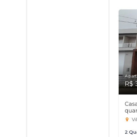
A part
R$ 
Cas
quar
Vi
2 Qu