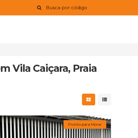
m Vila Caiçara, Praia
Mostrar resultados 
Mostrar result
Pronto para Morar