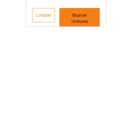
Limpar
Buscar
Imóveis
Menu acesso Rápido
Início
🔎 Ver todas as casas à venda
🔎 Ver todos os terrenos à venda
Conte o que procura e deixe com a gente