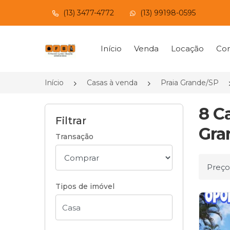
(13) 3477-4772
(13) 99198-0595
Página inicial
Início
Venda
Locação
Con
Início
Casas à venda
Praia Grande/SP
8 C
Filtrar
Gra
Transação
Ordena
Tipos de imóvel