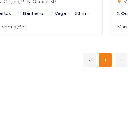
la Caiçara, Praia Grande-SP
Vi
artos
1 Banheiro
1 Vaga
53 m²
2 Qu
 informações
Mais
‹
1
›