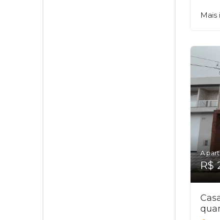
Mais
A part
R$ 
Cas
quar