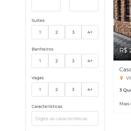
Suítes
1
2
3
4+
Banheiros
R$ 
1
2
3
4+
Casa
Vagas
Vi
1
2
3
4+
3 Qu
Mais
Características