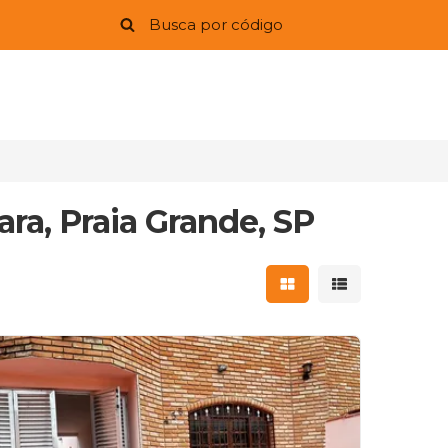
ara, Praia Grande, SP
Mostrar resultados 
Mostrar result