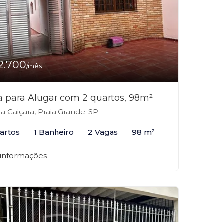
2.700
/mês
a para Alugar com 2 quartos, 98m²
la Caiçara, Praia Grande-SP
artos
1 Banheiro
2 Vagas
98 m²
 informações