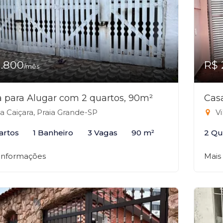
1.800
R$ 
/mês
 para Alugar com 2 quartos, 90m²
Cas
la Caiçara, Praia Grande-SP
Vi
artos
1 Banheiro
3 Vagas
90 m²
2 Qu
 informações
Mais