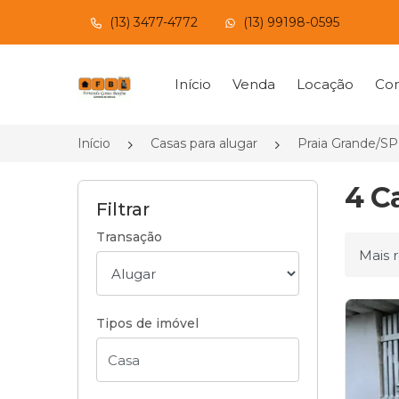
(13) 3477-4772
(13) 99198-0595
Página inicial
Início
Venda
Locação
Con
Início
Casas para alugar
Praia Grande/SP
4 C
Filtrar
Transação
Ordena
Tipos de imóvel