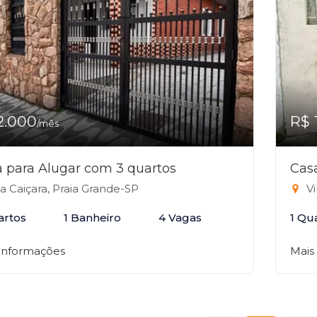
2.000
R$ 
/mês
 para Alugar com 3 quartos
Cas
la Caiçara, Praia Grande-SP
Vi
artos
1 Banheiro
4 Vagas
1 Qu
 informações
Mais