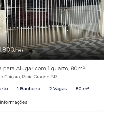
1.800
/mês
a para Alugar com 1 quarto, 80m²
la Caiçara, Praia Grande-SP
arto
1 Banheiro
2 Vagas
80 m²
 informações