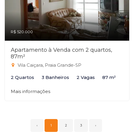
R$ 520.000
Apartamento à Venda com 2 quartos,
87m²
Vila Caiçara, Praia Grande-SP
2 Quartos
3 Banheiros
2 Vagas
87 m²
Mais informações
‹
1
2
3
›