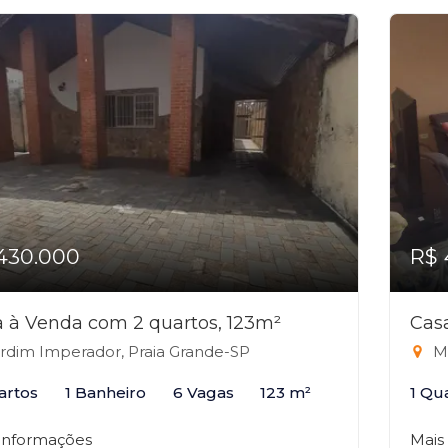
430.000
R$ 
 à Venda com 2 quartos, 123m²
Cas
rdim Imperador, Praia Grande-SP
Ma
artos
1 Banheiro
6 Vagas
123 m²
1 Qu
 informações
Mais