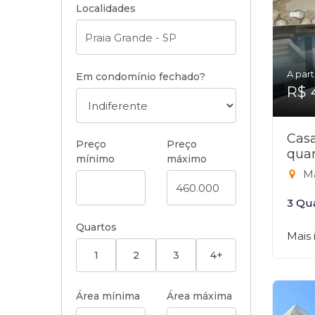
Localidades
A part
Em condomínio fechado?
R$ 
Cas
Preço
Preço
quar
mínimo
máximo
Ma
3 Qu
Quartos
Mais
1
2
3
4+
Área mínima
Área máxima