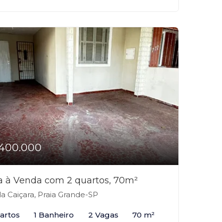
400.000
a à Venda com 2 quartos, 70m²
la Caiçara, Praia Grande-SP
artos
1 Banheiro
2 Vagas
70 m²