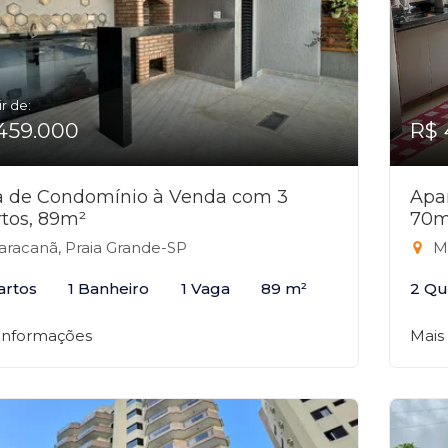
ir de:
459.000
R$ 
a de Condomínio à Venda com 3
Apa
tos, 89m²
70m
racanã, Praia Grande-SP
Ma
artos
1 Banheiro
1 Vaga
89 m²
2 Qu
 informações
Mais