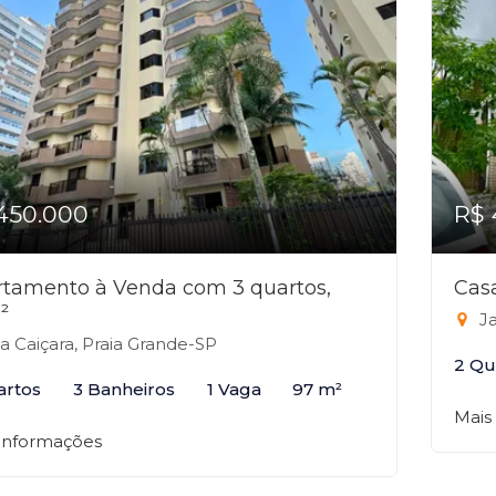
450.000
R$ 
tamento à Venda com 3 quartos,
Cas
²
Ja
la Caiçara, Praia Grande-SP
2 Qu
artos
3 Banheiros
1 Vaga
97 m²
Mais
 informações