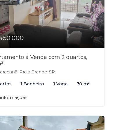
450.000
rtamento à Venda com 2 quartos,
²
racanã, Praia Grande-SP
artos
1 Banheiro
1 Vaga
70 m²
 informações