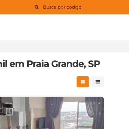
il em Praia Grande, SP
Mostrar resultados 
Mostrar result