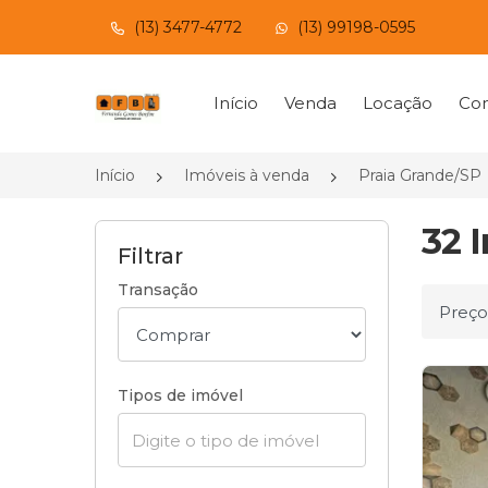
(13) 3477-4772
(13) 99198-0595
Página inicial
Início
Venda
Locação
Con
Início
Imóveis à venda
Praia Grande/SP
32 
Filtrar
Transação
Ordena
Tipos de imóvel