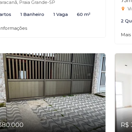
75m
racanã, Praia Grande-SP
Vi
artos
1 Banheiro
1 Vaga
60 m²
2 Qu
 informações
Mais
380.000
R$ 