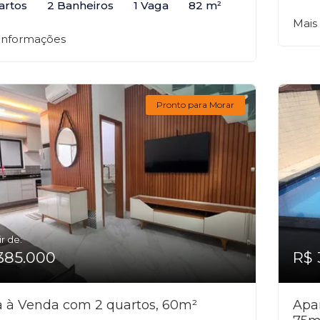
artos
2 Banheiros
1 Vaga
82 m²
Mais
 informações
Pronto para Morar
ir de:
385.000
R$ 
 à Venda com 2 quartos, 60m²
Apa