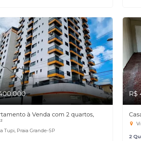
400.000
R$ 
tamento à Venda com 2 quartos,
Cas
²
Vi
la Tupi, Praia Grande-SP
2 Qu