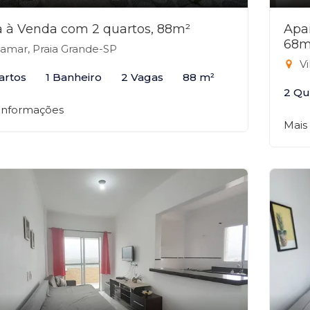
 à Venda com 2 quartos, 88m²
Apa
68m
lamar, Praia Grande-SP
Vi
artos
1 Banheiro
2 Vagas
88 m²
2 Qu
 informações
Mais