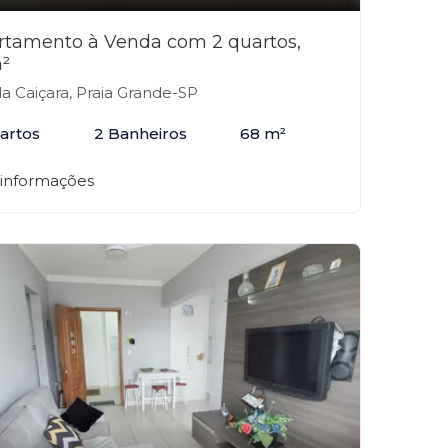
rtamento à Venda com 2 quartos,
²
la Caiçara, Praia Grande-SP
artos
2 Banheiros
68 m²
 informações