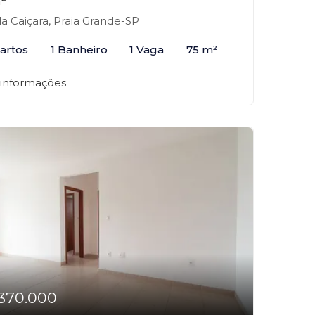
²
la Caiçara, Praia Grande-SP
artos
1 Banheiro
1 Vaga
75 m²
 informações
370.000