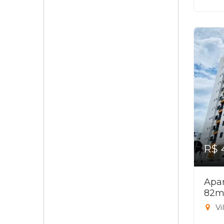
R$ 
Apar
82m
Vi