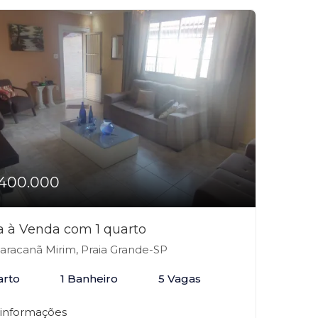
400.000
a à Venda com 1 quarto
racanã Mirim, Praia Grande-SP
arto
1 Banheiro
5 Vagas
 informações