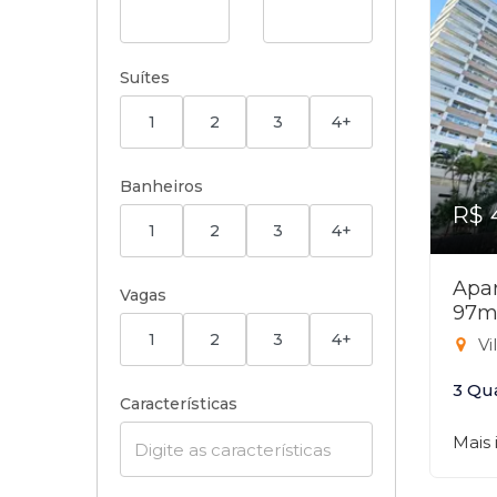
Suítes
1
2
3
4+
Banheiros
R$ 
1
2
3
4+
Apar
Vagas
97m
1
2
3
4+
Vi
3 Qu
Características
Mais