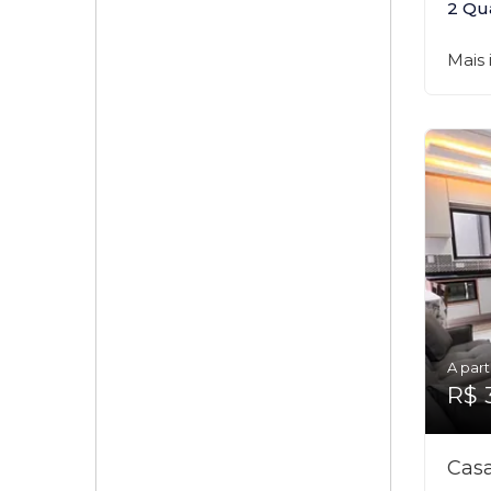
2 Qu
Mais
A part
R$ 
Casa