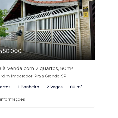
450.000
a à Venda com 2 quartos, 80m²
rdim Imperador, Praia Grande-SP
artos
1 Banheiro
2 Vagas
80 m²
 informações