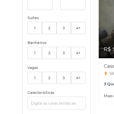
Suítes
1
2
3
4+
Banheiros
R$ 
1
2
3
4+
Casa
Vagas
Vi
1
2
3
4+
3 Qu
Características
Mais