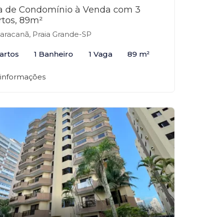
a de Condomínio à Venda com 3
rtos, 89m²
racanã, Praia Grande-SP
artos
1 Banheiro
1 Vaga
89 m²
 informações