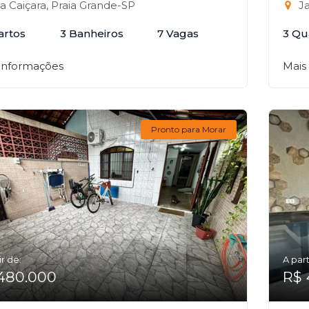
la Caiçara, Praia Grande-SP
Ja
artos
3 Banheiros
7 Vagas
3 Qu
 informações
Mais
Pronto para Morar
ir de:
A part
480.000
R$ 