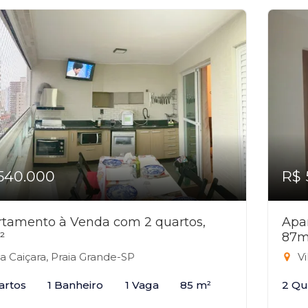
540.000
R$ 
tamento à Venda com 2 quartos,
Apa
²
87m
la Caiçara, Praia Grande-SP
Vi
artos
1 Banheiro
1 Vaga
85 m²
2 Qu