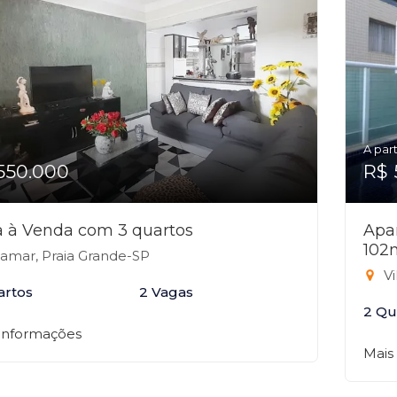
A part
550.000
R$ 
 à Venda com 3 quartos
Apa
102
lamar, Praia Grande-SP
Vi
artos
2 Vagas
2 Qu
 informações
Mais