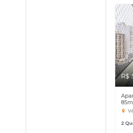
R$ 
Apar
85m
Vi
2 Qu