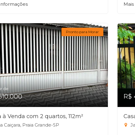
 informações
Mais
Pronto para Morar
ir de:
510.000
R$ 
 à Venda com 2 quartos, 112m²
Cas
la Caiçara, Praia Grande-SP
Ja