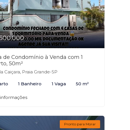
600.000
a de Condomínio à Venda com 1
rto, 50m²
la Caiçara, Praia Grande-SP
arto
1 Banheiro
1 Vaga
50 m²
 informações
Pronto para Morar