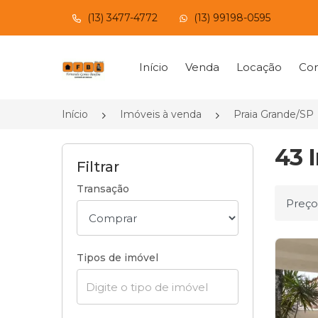
(13) 3477-4772
(13) 99198-0595
Página inicial
Início
Venda
Locação
Con
Início
Imóveis à venda
Praia Grande/SP
43 
Filtrar
Transação
Ordena
Tipos de imóvel