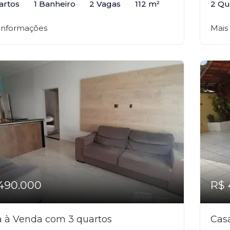
artos
1 Banheiro
2 Vagas
112 m²
2 Qu
 informações
Mais
490.000
R$ 
 à Venda com 3 quartos
Cas