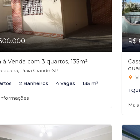
600.000
R$ 
 à Venda com 3 quartos, 135m²
Cas
qua
racanã, Praia Grande-SP
Vi
artos
2 Banheiros
4 Vagas
135 m²
1 Qu
 informações
Mais