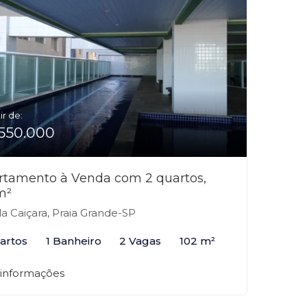
ir de:
550.000
rtamento à Venda com 2 quartos,
m²
la Caiçara, Praia Grande-SP
artos
1 Banheiro
2 Vagas
102 m²
 informações