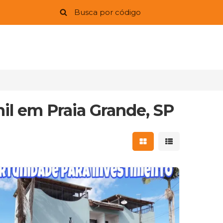
il em Praia Grande, SP
Mostrar resultados 
Mostrar result