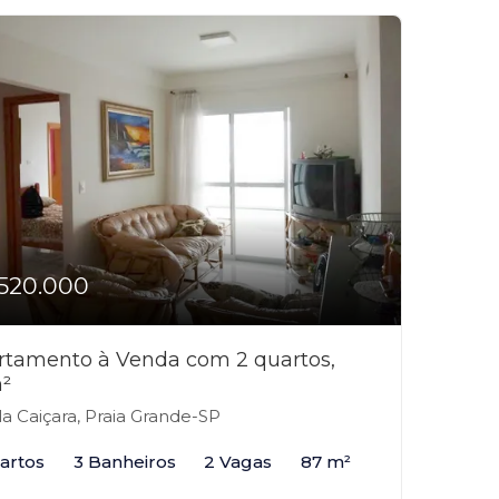
520.000
rtamento à Venda com 2 quartos,
²
la Caiçara, Praia Grande-SP
artos
3 Banheiros
2 Vagas
87 m²