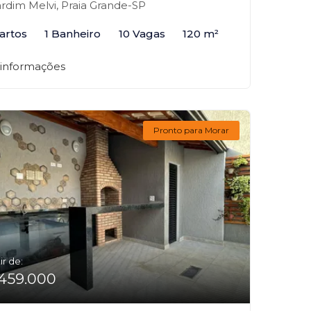
rdim Melvi, Praia Grande-SP
artos
1 Banheiro
10 Vagas
120 m²
 informações
Pronto para Morar
ir de:
459.000