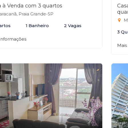
 à Venda com 3 quartos
Cas
qua
racanã, Praia Grande-SP
Ma
artos
1 Banheiro
2 Vagas
3 Qu
 informações
Mais