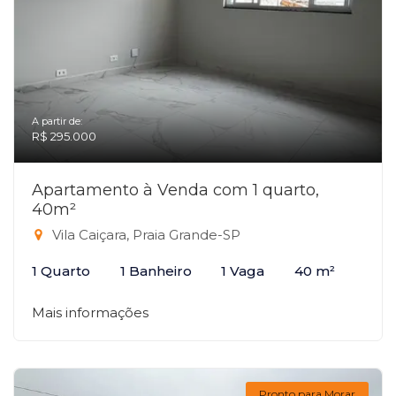
A partir de:
R$ 295.000
Apartamento à Venda com 1 quarto,
40m²
Vila Caiçara, Praia Grande-SP
1 Quarto
1 Banheiro
1 Vaga
40 m²
Mais informações
Pronto para Morar