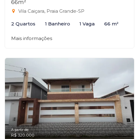
66m²
Vila Caiçara, Praia Grande-SP
2 Quartos
1 Banheiro
1 Vaga
66 m²
Mais informações
A partir de:
R$ 320.000