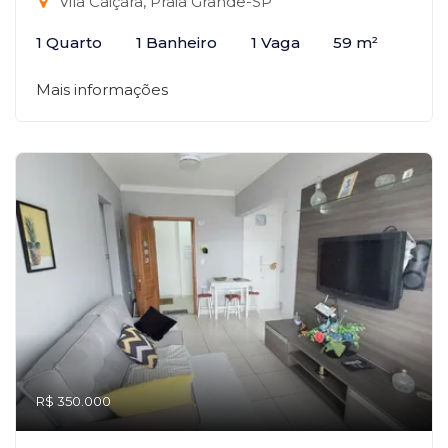
Vila Caiçara, Praia Grande-SP
1 Quarto
1 Banheiro
1 Vaga
59 m²
Mais informações
R$ 350.000