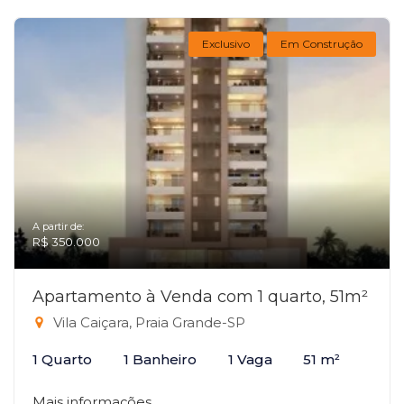
Exclusivo
Em Construção
A partir de:
R$ 350.000
Apartamento à Venda com 1 quarto, 51m²
Vila Caiçara, Praia Grande-SP
1 Quarto
1 Banheiro
1 Vaga
51 m²
Mais informações