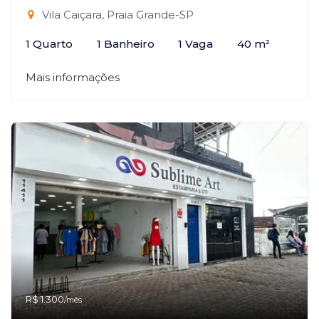
Vila Caiçara, Praia Grande-SP
1 Quarto
1 Banheiro
1 Vaga
40 m²
Mais informações
R$ 1.300
/mês