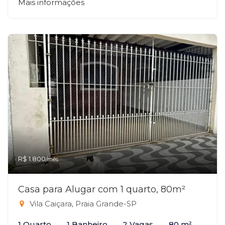
Mais informações
R$ 1.800
/mês
Casa para Alugar com 1 quarto, 80m²
Vila Caiçara, Praia Grande-SP
1 Quarto
1 Banheiro
2 Vagas
80 m²