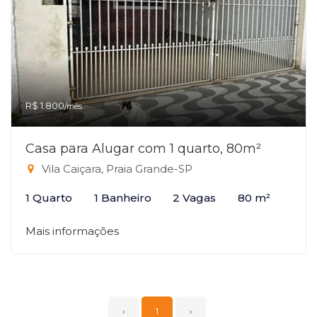
R$ 1.800
/mês
Casa para Alugar com 1 quarto, 80m²
Vila Caiçara, Praia Grande-SP
1 Quarto
1 Banheiro
2 Vagas
80 m²
Mais informações
‹
1
›